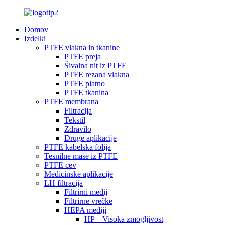
Domov
Izdelki
PTFE vlakna in tkanine
PTFE preja
Šivalna nit iz PTFE
PTFE rezana vlakna
PTFE platno
PTFE tkanina
PTFE membrana
Filtracija
Tekstil
Zdravilo
Druge aplikacije
PTFE kabelska folija
Tesnilne mase iz PTFE
PTFE cev
Medicinske aplikacije
LH filtracija
Filtrirni medij
Filtrirne vrečke
HEPA mediji
HP – Visoka zmogljivost