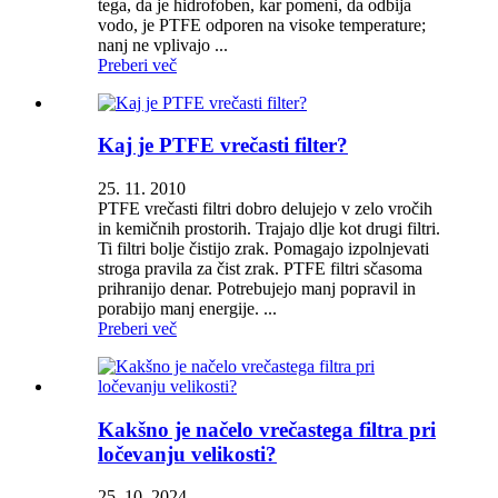
tega, da je hidrofoben, kar pomeni, da odbija
vodo, je PTFE odporen na visoke temperature;
nanj ne vplivajo ...
Preberi več
Kaj je PTFE vrečasti filter?
25. 11. 2010
PTFE vrečasti filtri dobro delujejo v zelo vročih
in kemičnih prostorih. Trajajo dlje kot drugi filtri.
Ti filtri bolje čistijo zrak. Pomagajo izpolnjevati
stroga pravila za čist zrak. PTFE filtri sčasoma
prihranijo denar. Potrebujejo manj popravil in
porabijo manj energije. ...
Preberi več
Kakšno je načelo vrečastega filtra pri
ločevanju velikosti?
25. 10. 2024