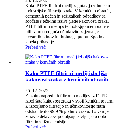
25. 12. 2025
Kako PTFE filtrirni medij zagotavlja vrhunsko
industrijsko filtracijo zraka V kemičnih obratih,
cementnih pečeh in sežigalicah odpadkov se
soočate s težkimi izzivi glede kakovosti zraka.
PTFE filtrirni medij s tehnologijo membrane e-
ptfe vam omogoča učinkovito zajemanje
nevarnih plinov in drobnega prahu. Spodnja
tabela prikazuje ...
Preberi več
Kako PTFE filtrirni medij izboljša
kakovost zraka v kemičnih obratih
25. 12. 2022
Z izbiro naprednih filtrirnih medijev iz PTFE
izboljšate kakovost zraka v svoji kemični tovarni.
Z izboljšano filtracijo in učinkovitostjo filtra
odstranite do 99,9 % prahu v zraku. To varuje
zdravje delavcev, podaljšuje življenjsko dobo
filtra in znižuje emisije ...
Preberi več