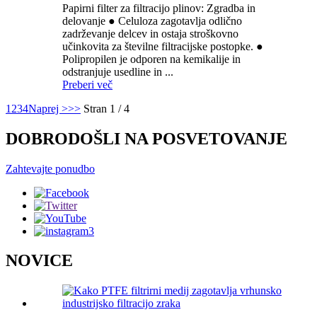
Papirni filter za filtracijo plinov: Zgradba in
delovanje ● Celuloza zagotavlja odlično
zadrževanje delcev in ostaja stroškovno
učinkovita za številne filtracijske postopke. ●
Polipropilen je odporen na kemikalije in
odstranjuje usedline in ...
Preberi več
1
2
3
4
Naprej >
>>
Stran 1 / 4
DOBRODOŠLI NA POSVETOVANJE
Zahtevajte ponudbo
NOVICE