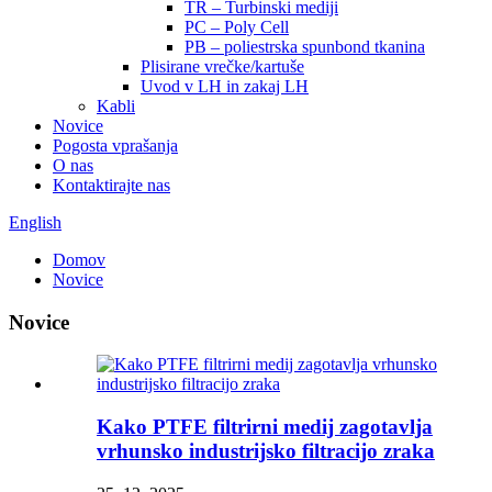
TR – Turbinski mediji
PC – Poly Cell
PB – poliestrska spunbond tkanina
Plisirane vrečke/kartuše
Uvod v LH in zakaj LH
Kabli
Novice
Pogosta vprašanja
O nas
Kontaktirajte nas
English
Domov
Novice
Novice
Kako PTFE filtrirni medij zagotavlja
vrhunsko industrijsko filtracijo zraka