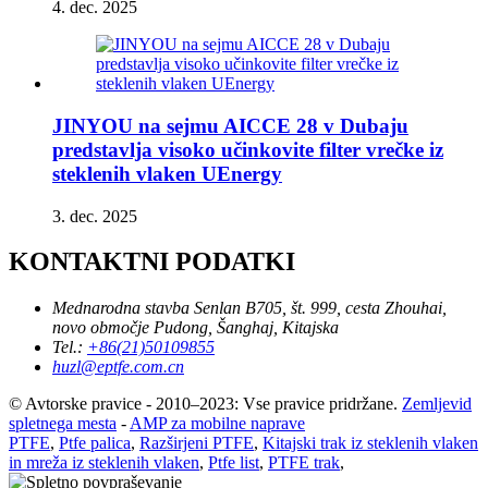
4. dec. 2025
JINYOU na sejmu AICCE 28 v Dubaju
predstavlja visoko učinkovite filter vrečke iz
steklenih vlaken UEnergy
3. dec. 2025
KONTAKTNI PODATKI
Mednarodna stavba Senlan B705, št. 999, cesta Zhouhai,
novo območje Pudong, Šanghaj, Kitajska
Tel.:
+86(21)50109855
huzl@eptfe.com.cn
© Avtorske pravice - 2010–2023: Vse pravice pridržane.
Zemljevid
spletnega mesta
-
AMP za mobilne naprave
PTFE
,
Ptfe palica
,
Razširjeni PTFE
,
Kitajski trak iz steklenih vlaken
in mreža iz steklenih vlaken
,
Ptfe list
,
PTFE trak
,