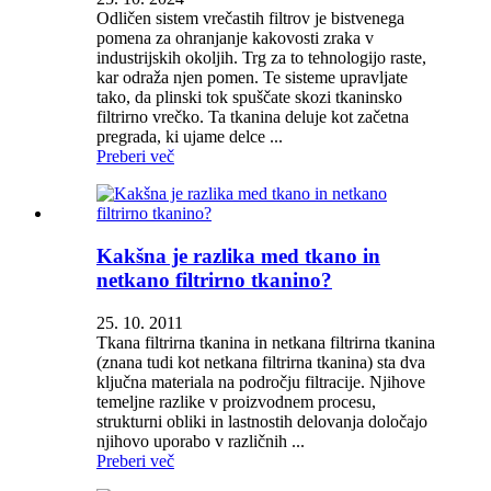
Odličen sistem vrečastih filtrov je bistvenega
pomena za ohranjanje kakovosti zraka v
industrijskih okoljih. Trg za to tehnologijo raste,
kar odraža njen pomen. Te sisteme upravljate
tako, da plinski tok spuščate skozi tkaninsko
filtrirno vrečko. Ta tkanina deluje kot začetna
pregrada, ki ujame delce ...
Preberi več
Kakšna je razlika med tkano in
netkano filtrirno tkanino?
25. 10. 2011
Tkana filtrirna tkanina in netkana filtrirna tkanina
(znana tudi kot netkana filtrirna tkanina) sta dva
ključna materiala na področju filtracije. Njihove
temeljne razlike v proizvodnem procesu,
strukturni obliki in lastnostih delovanja določajo
njihovo uporabo v različnih ...
Preberi več