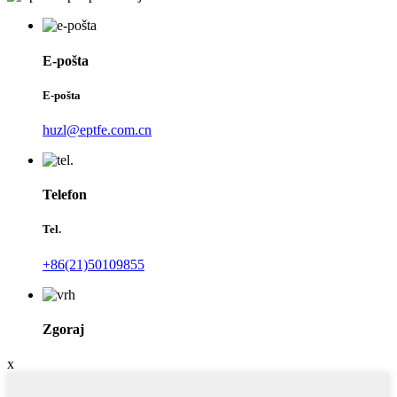
E-pošta
E-pošta
huzl@eptfe.com.cn
Telefon
Tel.
+86(21)50109855
Zgoraj
x