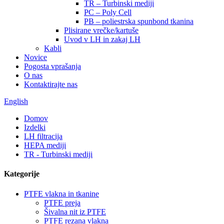
TR – Turbinski mediji
PC – Poly Cell
PB – poliestrska spunbond tkanina
Plisirane vrečke/kartuše
Uvod v LH in zakaj LH
Kabli
Novice
Pogosta vprašanja
O nas
Kontaktirajte nas
English
Domov
Izdelki
LH filtracija
HEPA mediji
TR - Turbinski mediji
Kategorije
PTFE vlakna in tkanine
PTFE preja
Šivalna nit iz PTFE
PTFE rezana vlakna