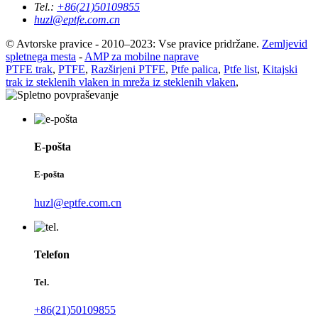
Tel.:
+86(21)50109855
huzl@eptfe.com.cn
© Avtorske pravice - 2010–2023: Vse pravice pridržane.
Zemljevid
spletnega mesta
-
AMP za mobilne naprave
PTFE trak
,
PTFE
,
Razširjeni PTFE
,
Ptfe palica
,
Ptfe list
,
Kitajski
trak iz steklenih vlaken in mreža iz steklenih vlaken
,
E-pošta
E-pošta
huzl@eptfe.com.cn
Telefon
Tel.
+86(21)50109855