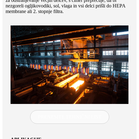
za odstranjevanje večjih delcev, s čimer preprečuje, da bi
nezgoreli ogljikovodiki, sol, vlaga in vsi delci prišli do HEPA
membrane ali 2. stopnje filtra.
PRENESITE TEHNIČNI LIST