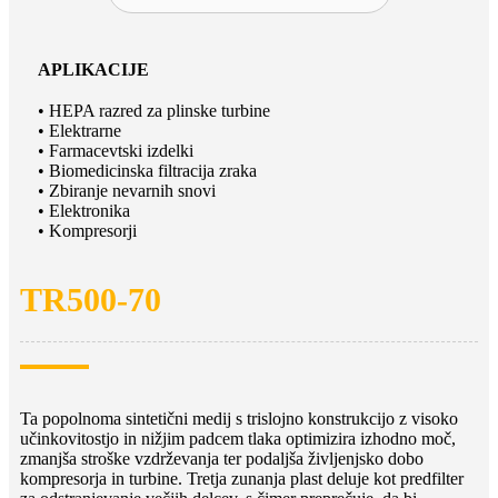
APLIKACIJE
• HEPA razred za plinske turbine
• Elektrarne
• Farmacevtski izdelki
• Biomedicinska filtracija zraka
• Zbiranje nevarnih snovi
• Elektronika
• Kompresorji
TR500-70
Ta popolnoma sintetični medij s trislojno konstrukcijo z visoko
učinkovitostjo in nižjim padcem tlaka optimizira izhodno moč,
zmanjša stroške vzdrževanja ter podaljša življenjsko dobo
kompresorja in turbine. Tretja zunanja plast deluje kot predfilter