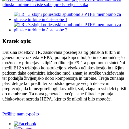
Kratek opis:
Družina izdelkov TR, zasnovana posebej za trg plinskih turbin in
generatorjev razreda HEPA, ponuja kupcu boljšo in ekonomičnejšo
možnost v primerjavi s tipično filtracijo F9. Ta popolnoma sintetični
medij E12 s trislojno konstrukcijo z visoko učinkovitostjo in nižjim
padcem tlaka optimizira izhodno moč, zmanjša stroške vzdrževanja
ter podaljša življenjsko dobo kompresorja in turbine. Tretja zunanja
plast deluje kot predfilter za odstranjevanje večjih delcev in
preprečuje, da bi nezgoreli ogljikovodiki, sol, vlaga in vsi delci prišli
do membrane. Ta nova generacija večplastne filtracije ponuja
učinkovitost razreda HEPA, kjer to še nikoli ni bilo mogoče.
Pošljite nam e-pošto