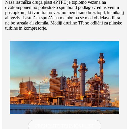
Naša lastniška druga plast ePTFE je toplotno vezana na
dvokomponentno poliestrsko spunbond podlago z edinstvenim
postopkom, ki tvori trajno vezano membrano brez topil, kemikalij
ali veziv. Lastniška sproščena membrana se med obdelavo filtra
ne bo strgala ali zlomila. Mediji družine TR so odlični za plinske
turbine in kompresorje.
PRENESITE TEHNIČNI LIST