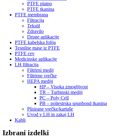
PTFE platno
PTFE tkanina
PTFE membrana
Filtracija
Tekstil
Zdravilo
Druge aplikacije
PTFE kabelska folija
Tesnilne mase iz PTFE
PTFE cev
Medicinske aplikacije
LH filtracija
Filtrirni medij
Filtrirne vrečke
HEPA mediji
HP – Visoka zmogljivost
TR – Turbinski mediji
PC – Poly Cell
PB – poliestrska spunbond tkanina
Plisirane vrečke/kartuše
Uvod v LH in zakaj LH
Kabli
Izbrani izdelki