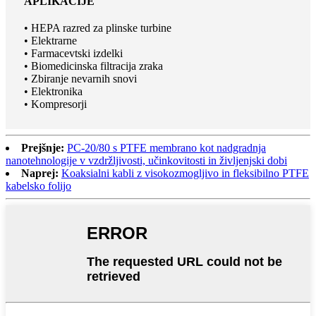
APLIKACIJE
• HEPA razred za plinske turbine
• Elektrarne
• Farmacevtski izdelki
• Biomedicinska filtracija zraka
• Zbiranje nevarnih snovi
• Elektronika
• Kompresorji
Prejšnje:
PC-20/80 s PTFE membrano kot nadgradnja
nanotehnologije v vzdržljivosti, učinkovitosti in življenjski dobi
Naprej:
Koaksialni kabli z visokozmogljivo in fleksibilno PTFE
kabelsko folijo