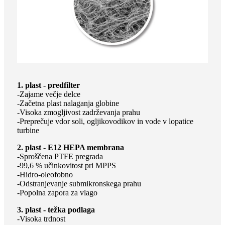
1. plast - predfilter
-Zajame večje delce
-Začetna plast nalaganja globine
-Visoka zmogljivost zadrževanja prahu
-Preprečuje vdor soli, ogljikovodikov in vode v lopatice
turbine
2. plast - E12 HEPA membrana
-Sproščena PTFE pregrada
-99,6 % učinkovitost pri MPPS
-Hidro-oleofobno
-Odstranjevanje submikronskega prahu
-Popolna zapora za vlago
3. plast - težka podlaga
-Visoka trdnost