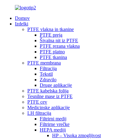
Domov
Izdelki
PTFE vlakna in tkanine
PTFE preja
Šivalna nit iz PTFE
PTFE rezana vlakna
PTFE platno
PTFE tkanina
PTFE membrana
Filtracija
Tekstil
Zdravilo
Druge aplikacije
PTFE kabelska folija
Tesnilne mase iz PTFE
PTFE cev
Medicinske aplikacije
LH filtracija
Filtrirni medij
Filtrirne vrečke
HEPA mediji
HP – Visoka zmogljivost