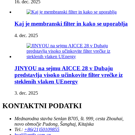
16. dec. 2025
Kaj je membranski filter in kako se uporablja
4. dec. 2025
JINYOU na sejmu AICCE 28 v Dubaju
predstavlja visoko učinkovite filter vrečke iz
steklenih vlaken UEnergy
3. dec. 2025
KONTAKTNI PODATKI
Mednarodna stavba Senlan B705, št. 999, cesta Zhouhai,
novo območje Pudong, Šanghaj, Kitajska
Tel.:
+86(21)50109855
huzl@eptfe.com.cn