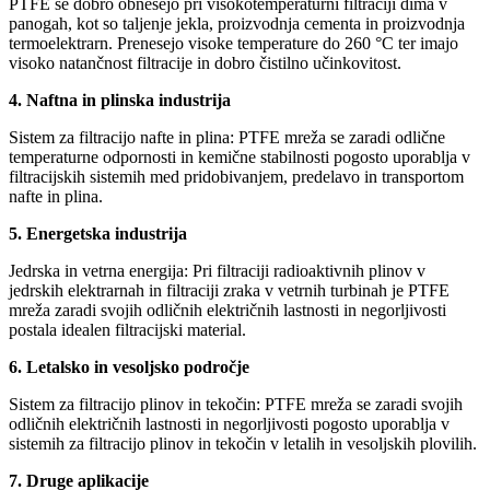
PTFE se dobro obnesejo pri visokotemperaturni filtraciji dima v
panogah, kot so taljenje jekla, proizvodnja cementa in proizvodnja
termoelektrarn. Prenesejo visoke temperature do 260 °C ter imajo
visoko natančnost filtracije in dobro čistilno učinkovitost.
4. Naftna in plinska industrija
Sistem za filtracijo nafte in plina: PTFE mreža se zaradi odlične
temperaturne odpornosti in kemične stabilnosti pogosto uporablja v
filtracijskih sistemih med pridobivanjem, predelavo in transportom
nafte in plina.
5. Energetska industrija
Jedrska in vetrna energija: Pri filtraciji radioaktivnih plinov v
jedrskih elektrarnah in filtraciji zraka v vetrnih turbinah je PTFE
mreža zaradi svojih odličnih električnih lastnosti in negorljivosti
postala idealen filtracijski material.
6. Letalsko in vesoljsko področje
Sistem za filtracijo plinov in tekočin: PTFE mreža se zaradi svojih
odličnih električnih lastnosti in negorljivosti pogosto uporablja v
sistemih za filtracijo plinov in tekočin v letalih in vesoljskih plovilih.
7. Druge aplikacije