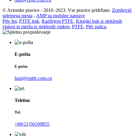
© Avtorske pravice - 2010–2023: Vse pravice pridržane.
Zemljevid
spletnega mesta
-
AMP za mobilne naprave
Ptfe list
,
PTFE trak
,
Razširjeni PTFE
,
Kitajski trak iz steklenih
vlaken in mreža iz steklenih vlaken
,
PTFE
,
Ptfe palica
,
E-pošta
E-pošta
huzl@eptfe.com.cn
Telefon
Tel.
+86(21)50109855