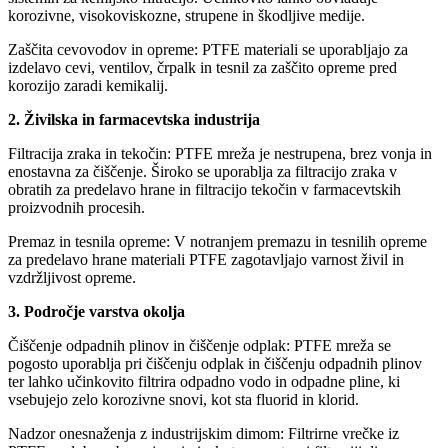
korozivne, visokoviskozne, strupene in škodljive medije.
Zaščita cevovodov in opreme: PTFE materiali se uporabljajo za
izdelavo cevi, ventilov, črpalk in tesnil za zaščito opreme pred
korozijo zaradi kemikalij.
2. Živilska in farmacevtska industrija
Filtracija zraka in tekočin: PTFE mreža je nestrupena, brez vonja in
enostavna za čiščenje. Široko se uporablja za filtracijo zraka v
obratih za predelavo hrane in filtracijo tekočin v farmacevtskih
proizvodnih procesih.
Premaz in tesnila opreme: V notranjem premazu in tesnilih opreme
za predelavo hrane materiali PTFE zagotavljajo varnost živil in
vzdržljivost opreme.
3. Področje varstva okolja
Čiščenje odpadnih plinov in čiščenje odplak: PTFE mreža se
pogosto uporablja pri čiščenju odplak in čiščenju odpadnih plinov
ter lahko učinkovito filtrira odpadno vodo in odpadne pline, ki
vsebujejo zelo korozivne snovi, kot sta fluorid in klorid.
Nadzor onesnaženja z industrijskim dimom: Filtrirne vrečke iz