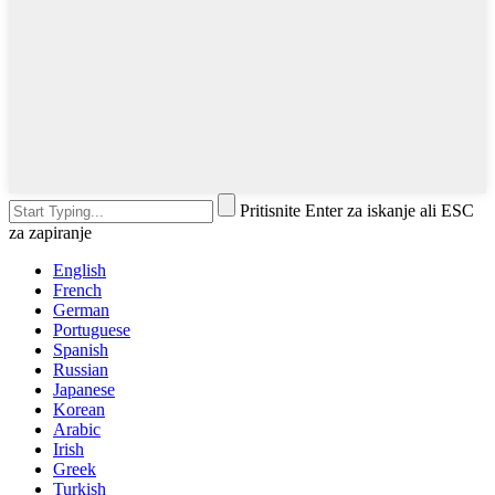
Pritisnite Enter za iskanje ali ESC
za zapiranje
English
French
German
Portuguese
Spanish
Russian
Japanese
Korean
Arabic
Irish
Greek
Turkish