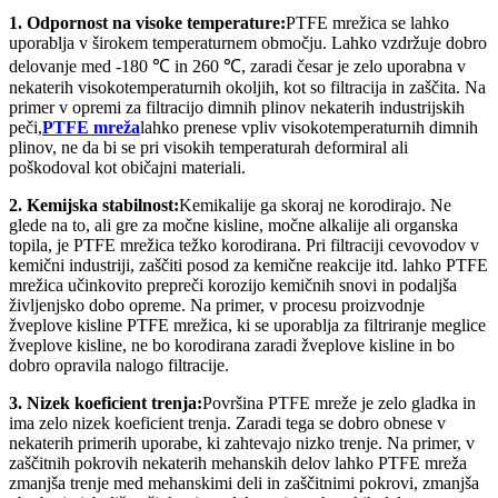
1. Odpornost na visoke temperature:
PTFE mrežica se lahko
uporablja v širokem temperaturnem območju. Lahko vzdržuje dobro
delovanje med -180 ℃ in 260 ℃, zaradi česar je zelo uporabna v
nekaterih visokotemperaturnih okoljih, kot so filtracija in zaščita. Na
primer v opremi za filtracijo dimnih plinov nekaterih industrijskih
peči,
PTFE mreža
lahko prenese vpliv visokotemperaturnih dimnih
plinov, ne da bi se pri visokih temperaturah deformiral ali
poškodoval kot običajni materiali.
2. Kemijska stabilnost:
Kemikalije ga skoraj ne korodirajo. Ne
glede na to, ali gre za močne kisline, močne alkalije ali organska
topila, je PTFE mrežica težko korodirana. Pri filtraciji cevovodov v
kemični industriji, zaščiti posod za kemične reakcije itd. lahko PTFE
mrežica učinkovito prepreči korozijo kemičnih snovi in ​​podaljša
življenjsko dobo opreme. Na primer, v procesu proizvodnje
žveplove kisline PTFE mrežica, ki se uporablja za filtriranje meglice
žveplove kisline, ne bo korodirana zaradi žveplove kisline in bo
dobro opravila nalogo filtracije.
3. Nizek koeficient trenja:
Površina PTFE mreže je zelo gladka in
ima zelo nizek koeficient trenja. Zaradi tega se dobro obnese v
nekaterih primerih uporabe, ki zahtevajo nizko trenje. Na primer, v
zaščitnih pokrovih nekaterih mehanskih delov lahko PTFE mreža
zmanjša trenje med mehanskimi deli in zaščitnimi pokrovi, zmanjša