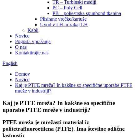
TR – Turbinski mediji
PC – Poly Cell
PB – poliestrska spunbond tkanina
Plisirane vrečke/kartuše
Uvod v LH in zakaj LH
Kabli
Novice
Pogosta vprašanja
O nas
Kontaktirajte nas
English
Domov
Novice
Kaj je PTFE mreža? In kakšne so specifične uporabe PTFE
mreže v industriji?
Kaj je PTFE mreža? In kakšne so specifične
uporabe PTFE mreže v industriji?
PTFE mreža je mrežasti material iz
politetrafluoroetilena (PTFE). Ima številne odlične
lastnosti: