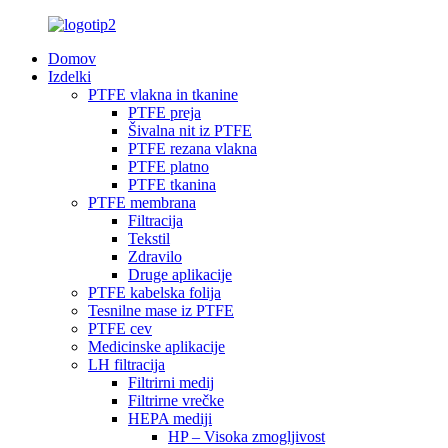
Domov
Izdelki
PTFE vlakna in tkanine
PTFE preja
Šivalna nit iz PTFE
PTFE rezana vlakna
PTFE platno
PTFE tkanina
PTFE membrana
Filtracija
Tekstil
Zdravilo
Druge aplikacije
PTFE kabelska folija
Tesnilne mase iz PTFE
PTFE cev
Medicinske aplikacije
LH filtracija
Filtrirni medij
Filtrirne vrečke
HEPA mediji
HP – Visoka zmogljivost