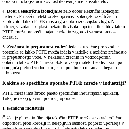
obrabo in izboljša učinkovitost delovanja mehanskih delov.
4. Dobra električna izolacija:
Je zelo dober električni izolacijski
material. Pri zaščiti elektronske opreme, izolacijski zaščiti žic in
kablov itd. lahko PTFE mreža igra dobro izolacijsko vlogo. Na
primer, v izolacijski plasti nekaterih visokonapetostnih kablov lahko
PTFE mreža prepreči uhajanje toka in zagotovi varnost prenosa
energije.
5. Zračnost in prepustnost vode:
Glede na različne proizvodne
postopke se lahko PTFE mreža izdela v izdelke z različno zračnostjo
in prepustnostjo vode. V nekaterih zračnih in vodoodpornih
oblačilih lahko PTFE mreža blokira vstop molekul vode, hkrati pa
omogoča prehod vodne pare, kar uporabnika ohranja suhega in
udobnega.
Kakšne so specifične uporabe PTFE mreže v industriji?
PTFE mreža ima široko paleto specifičnih industrijskih aplikacij.
Tukaj je nekaj glavnih področij uporabe:
1. Kemična industrija
Čiščenje plinov in filtracija tekočin: PTFE mreža se zaradi odlične
odpornosti proti koroziji in nelepljivih lastnosti pogosto uporablja v
sistemih za kemijsko filtracijo. Učinkovito lahko obvladuje